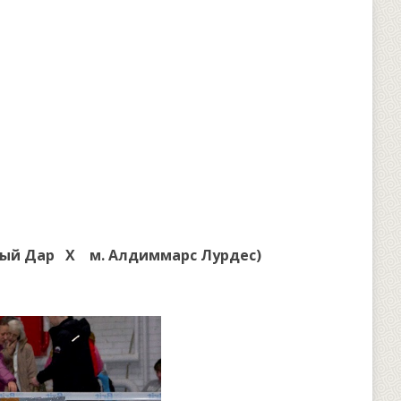
здный Дар Х
м. Алдиммарс Лурдес)